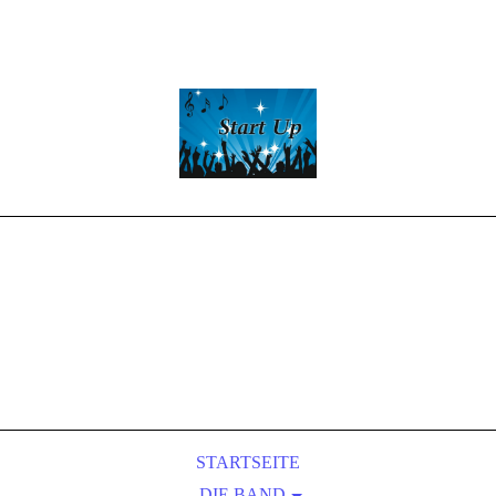
Start -Up
Partyband
LIVE-MUSIC
&
Entertainment
STARTSEITE
DIE BAND