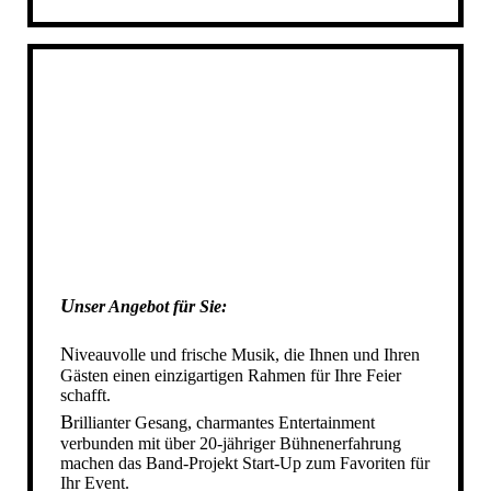
DIE STARTUP BAND IN AHAUS
DIE STARTUP BAND IN STADTLOHN
DIE STARTUP BAND IN AHLEN
DIE STARTUP BAND IN REKEN
DIE STARTUP BAND IN VELEN
DIE STARTUP BAND IN HEIDEN
DIE STARTUP BAND IN RAESFELD
DIE STARTUP BAND IN GESCHER
DIE STARTUP BAND IN GRONAU
DIE STARTUP BAND IN NOTTULN
U
nser Angebot für Sie
:
DIE STARTUP BAND IN NRW
IHRE HOCHZEITSBAND IN NRW
N
iveauvolle und frische Musik, die Ihnen und Ihren
Gästen einen einzigartigen Rahmen für Ihre Feier
DIE STARTUP BAND IN MÜNSTER
schafft.
SCHÜTZENFESTBAND NRW
B
rillianter Gesang, charmantes Entertainment
verbunden
mit
über 20-jähriger Bühnenerfahrung
SCHUETZENFESTBAND NRW
machen das Band-Projekt Start-Up zum Favoriten für
SCHÜTZENFESTBAND SAUERLAND
Ihr Event.