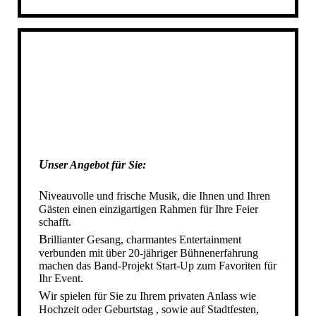
DIE STARTUP BAND IN AHAUS
DIE STARTUP BAND IN STADTLOHN
DIE STARTUP BAND IN AHLEN
DIE STARTUP BAND IN REKEN
DIE STARTUP BAND IN VELEN
DIE STARTUP BAND IN HEIDEN
DIE STARTUP BAND IN RAESFELD
DIE STARTUP BAND IN GESCHER
U
nser Angebot für Sie
DIE STARTUP BAND IN GRONAU
:
DIE STARTUP BAND IN NOTTULN
N
iveauvolle und frische Musik, die Ihnen und Ihren
DIE STARTUP BAND IN NRW
Gästen einen einzigartigen Rahmen für Ihre Feier
schafft.
IHRE HOCHZEITSBAND IN NRW
B
rillianter Gesang, charmantes Entertainment
DIE STARTUP BAND IN MÜNSTER
verbunden
mit
über 20-jähriger Bühnenerfahrung
machen das Band-Projekt Start-Up zum Favoriten für
SCHÜTZENFESTBAND NRW
Ihr Event.
SCHUETZENFESTBAND NRW
W
ir spielen für Sie zu Ihrem privaten Anlass wie
SCHÜTZENFESTBAND SAUERLAND
Hochzeit oder Geburtstag , sowie auf Stadtfesten,