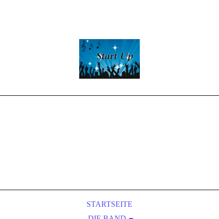
Start -Up
Partyband
LIVE-MUSIC
&
Entertainment
STARTSEITE
DIE BAND