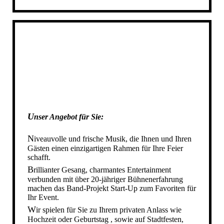
DIE STARTUP BAND IN AHAUS
DIE STARTUP BAND IN STADTLOHN
DIE STARTUP BAND IN AHLEN
DIE STARTUP BAND IN REKEN
DIE STARTUP BAND IN VELEN
DIE STARTUP BAND IN HEIDEN
DIE STARTUP BAND IN RAESFELD
DIE STARTUP BAND IN GESCHER
U
nser Angebot für Sie
DIE STARTUP BAND IN GRONAU
:
DIE STARTUP BAND IN NOTTULN
N
iveauvolle und frische Musik, die Ihnen und Ihren
DIE STARTUP BAND IN NRW
Gästen einen einzigartigen Rahmen für Ihre Feier
schafft.
IHRE HOCHZEITSBAND IN NRW
B
rillianter Gesang, charmantes Entertainment
DIE STARTUP BAND IN MÜNSTER
verbunden
mit
über 20-jähriger Bühnenerfahrung
machen das Band-Projekt Start-Up zum Favoriten für
SCHÜTZENFESTBAND NRW
Ihr Event.
SCHUETZENFESTBAND NRW
W
ir spielen für Sie zu Ihrem privaten Anlass wie
SCHÜTZENFESTBAND SAUERLAND
Hochzeit oder Geburtstag , sowie auf Stadtfesten,