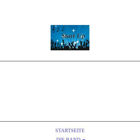
Start -Up
Partyband
LIVE-MUSIC
&
Entertainment
STARTSEITE
DIE BAND