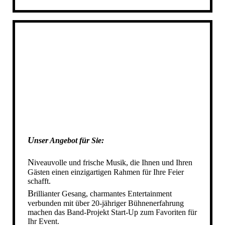
DIE STARTUP BAND IN AHAUS
DIE STARTUP BAND IN STADTLOHN
DIE STARTUP BAND IN AHLEN
DIE STARTUP BAND IN REKEN
DIE STARTUP BAND IN VELEN
DIE STARTUP BAND IN HEIDEN
DIE STARTUP BAND IN RAESFELD
DIE STARTUP BAND IN GESCHER
DIE STARTUP BAND IN GRONAU
DIE STARTUP BAND IN NOTTULN
U
nser Angebot für Sie
:
DIE STARTUP BAND IN NRW
IHRE HOCHZEITSBAND IN NRW
N
iveauvolle und frische Musik, die Ihnen und Ihren
Gästen einen einzigartigen Rahmen für Ihre Feier
DIE STARTUP BAND IN MÜNSTER
schafft.
SCHÜTZENFESTBAND NRW
B
rillianter Gesang, charmantes Entertainment
verbunden
mit
über 20-jähriger Bühnenerfahrung
SCHUETZENFESTBAND NRW
machen das Band-Projekt Start-Up zum Favoriten für
SCHÜTZENFESTBAND SAUERLAND
Ihr Event.