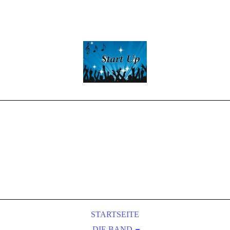
Start -Up
Partyband
LIVE-MUSIC
&
Entertainment
STARTSEITE
DIE BAND